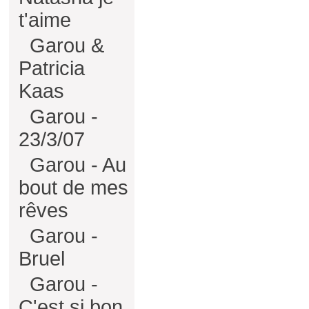
t'aime
Garou &
Patricia
Kaas
Garou -
23/3/07
Garou - Au
bout de mes
rêves
Garou -
Bruel
Garou -
C'est si bon