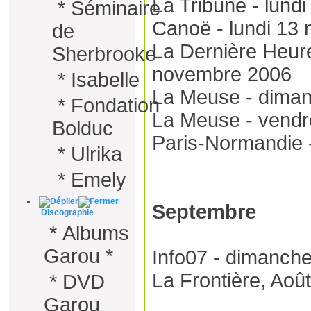
La Tribune - lund
*
Séminaire
Canoë - lundi 13
de
La Dernière Heur
Sherbrooke
novembre 2006
*
Isabelle
La Meuse - dima
*
Fondation
La Meuse - vendr
Bolduc
Paris-Normandie 
*
Ulrika
*
Emely
Septembre
Discographie
*
Albums
Garou *
Info07 - dimanch
La Frontière, Aoû
*
DVD
Garou