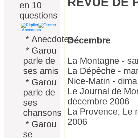
REVUE DE 
en 10
questions
Anecdotes
*
Anecdotes
Décembre
*
Garou
parle de
La Montagne - s
ses amis
La Dépêche - ma
Nice-Matin - dim
*
Garou
Le Journal de Mon
parle de
décembre 2006
ses
La Provence, Le 
chansons
2006
*
Garou
se