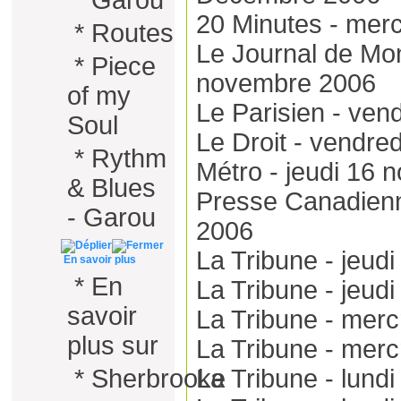
*
Garou
20 Minutes - mer
*
Routes
Le Journal de Mon
*
Piece
novembre 2006
of my
Le Parisien - ve
Soul
Le Droit - vendr
*
Rythm
Métro - jeudi 16
& Blues
Presse Canadienn
- Garou
2006
La Tribune - jeud
En savoir plus
*
En
La Tribune - jeud
savoir
La Tribune - mer
plus sur
La Tribune - mer
*
Sherbrooke
La Tribune - lund