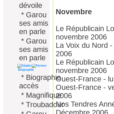
dévoile
Novembre
*
Garou
ses amis
Le Républicain Lor
en parle
novembre 2006
*
Garou
La Voix du Nord 
ses amis
2006
en parle
Le Républicain Lo
novembre 2006
Biographie
*
Biographie
Ouest-France - l
accès
Ouest-France - v
*
Magnifique
2006
Nos Tendres Ann
*
Troubadour
Décembre 2006