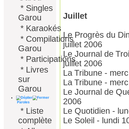
*
Singles
Juillet
Garou
*
Karaokés
Le Progrès du Di
*
Compilations
juillet 2006
Garou
Le Journal de Tro
*
Participations
juillet 2006
*
Livres
La Tribune - mercr
sur
La Tribune - mercr
Garou
Le Journal de Québ
2006
Paroles
*
Liste
Le Quotidien - lund
complète
Le Soleil - lundi 1