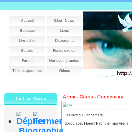
Accueil
Blog - News
Boutique
Liens
Livre d'or
Diaporama
Ecards
Fonds exclus
Forum
Horloges grandes
Téléchargements
Videos
A voir - Garou - Connemara
Tout sur Garou
Les lacs du Connemara
Garou avec Florent Pagny et Tina Arena
Biographie