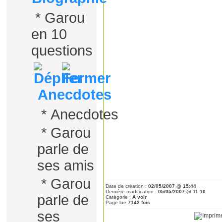
*
Garou
en 10
questions
Anecdotes
*
Anecdotes
*
Garou
parle de
ses amis
*
Garou
Date de création :
02/05/2007 @ 15:44
Dernière modification :
05/05/2007 @ 11:10
parle de
Catégorie :
A voir
Page lue
7142 fois
ses