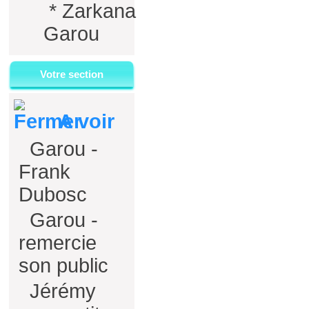
*
Zarkana
Garou
Votre section
A voir
Garou -
Frank
Dubosc
Garou -
remercie
son public
Jérémy