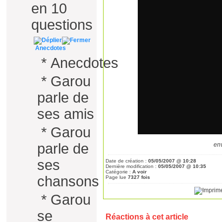
en 10
questions
Anecdotes
*
Anecdotes
*
Garou
parle de
ses amis
*
Garou
parle de
en
ses
Date de création :
05/05/2007 @ 10:28
Dernière modification :
05/05/2007 @ 10:35
Catégorie :
A voir
chansons
Page lue
7327 fois
*
Garou
se
Réactions à cet article