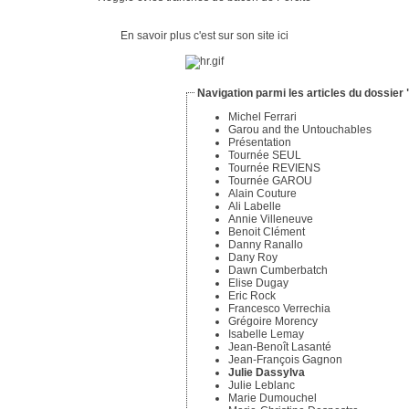
En savoir plus c'est sur
son site ici
Navigation parmi les articles du dossie
Michel Ferrari
Garou and the Untouchables
Présentation
Tournée SEUL
Tournée REVIENS
Tournée GAROU
Alain Couture
Ali Labelle
Annie Villeneuve
Benoit Clément
Danny Ranallo
Dany Roy
Dawn Cumberbatch
Elise Dugay
Eric Rock
Francesco Verrechia
Grégoire Morency
Isabelle Lemay
Jean-Benoît Lasanté
Jean-François Gagnon
Julie Dassylva
Julie Leblanc
Marie Dumouchel