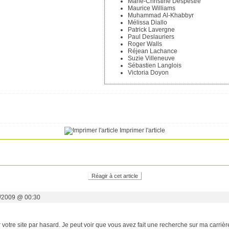
Marie-Christine Despestre
Maurice Williams
Muhammad Al-Khabbyr
Mélissa Diallo
Patrick Lavergne
Paul Deslauriers
Roger Walls
Réjean Lachance
Suzie Villeneuve
Sébastien Langlois
Victoria Doyon
Imprimer l'article
Réagir à cet article
5/2009 @ 00:30
 votre site par hasard. Je peut voir que vous avez fait une recherche sur ma carrièr