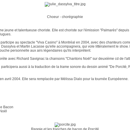
Choeur - chorégraphie
ne jeune et talentueuse choriste. Elle est choriste sur l'émission "Palmarès" depui
Hugues.
 participe au spectacle "Viva Casino" à Montréal en 2004, avec des chanteurs comme
Dassylva et Martin Lacasse qu'elle accompagnera, qui vole littéralement le show. I
uche personnelle aux airs légendaires qu'ils interprètent.
rprète avec Richard Savignac la chansons "Chantons Noël" sur deuxième cd de l'alb
le participera aussi à la traduction de la trame sonore du dessin animé "De Porcité,
u'en avril 2004. Elle sera remplacée par Mélissa Dialo pour la tournée Européenne.
 de Bacon
 Noël
Reggie et les tranches de bacon de Porcité