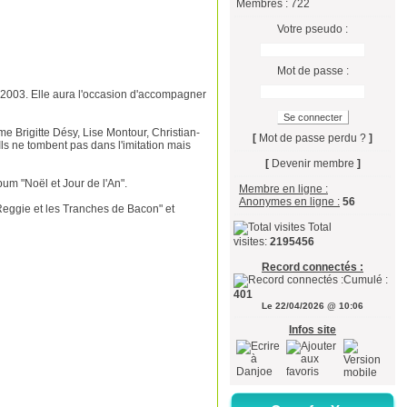
Membres : 722
Votre pseudo :
Mot de passe :
s 2003. Elle aura l'occasion d'accompagner
 Brigitte Désy, Lise Montour, Christian-
[
Mot de passe perdu ?
]
ls ne tombent pas dans l'imitation mais
[
Devenir membre
]
um "Noël et Jour de l'An".
Membre en ligne :
Anonymes en ligne :
56
 Reggie et les Tranches de Bacon" et
Total
visites:
2195456
Record connectés :
Cumulé :
401
Le 22/04/2026 @ 10:06
Infos site