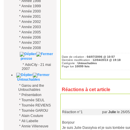
*
Année 1998
*
Année 1999
*
Année 2000
*
Année 2001
*
Année 2002
*
Année 2003
*
Année 2005
*
Année 2006
*
Année 2007
*
Année 2008
Date de création :
04/07/2006 @ 10:57
presse
Dernière modification :
12/04/2013 @ 19:18
Catégorie :
Untouchables
*
AdoCity - 21 mai
Page lue
10099 fois
2007
Untouchables
*
Garou and the
Réactions à cet article
Untouchables
*
Présentation
*
Tournée SEUL
*
Tournée REVIENS
*
Tournée GAROU
Réaction n°1
par
Julie
le 26/0
*
Alain Couture
*
Ali Labelle
Bonjour
*
Annie Villeneuve
Je suis Julie Dassylva et je suis tombée sur