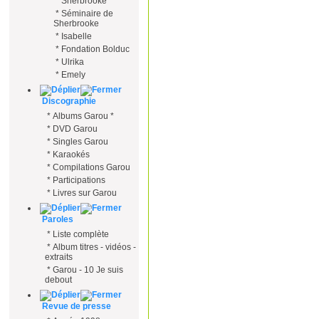
*
Sherbrooke
*
Séminaire de
Sherbrooke
*
Isabelle
*
Fondation Bolduc
*
Ulrika
*
Emely
Discographie
*
Albums Garou *
*
DVD Garou
*
Singles Garou
*
Karaokés
*
Compilations Garou
*
Participations
*
Livres sur Garou
Paroles
*
Liste complète
*
Album titres - vidéos -
extraits
*
Garou - 10 Je suis
debout
Revue de presse