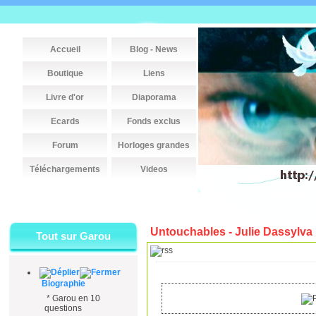
Accueil
Blog - News
Boutique
Liens
Livre d'or
Diaporama
Ecards
Fonds exclus
Forum
Horloges grandes
Téléchargements
Videos
Untouchables - Julie Dassylva
Tout sur Garou
Biographie
*
Garou en 10
questions