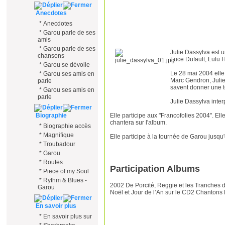
Anecdotes
*
Anecdotes
*
Garou parle de ses
amis
*
Garou parle de ses
Julie Dassylva est u
chansons
Luce Dufault, Lulu 
*
Garou se dévoile
Le 28 mai 2004 elle
*
Garou ses amis en
Marc Gendron, Julie 
parle
savent donner une to
*
Garou ses amis en
parle
Julie Dassylva inte
Elle participe aux "Francofolies 2004". El
Biographie
chantera sur l'album.
*
Biographie accès
*
Magnifique
Elle participe à la tournée de Garou jusq
*
Troubadour
*
Garou
*
Routes
Participation Albums
*
Piece of my Soul
*
Rythm & Blues -
2002 De Porcité, Reggie et les Tranches
Garou
Noël et Jour de l’An sur le CD2 Chantons
En savoir plus
*
En savoir plus sur