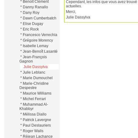
*
Benoit Clément
Cependant, les infos que vous avez trouvé n
actuelles.
*
Danny Ranallo
Merci,
*
Dany Roy
Julie Dassylva
*
Dawn Cumberbatch
*
Elise Dugay
*
Eric Rock
*
Francesco Verrechia
*
Grégoire Morency
*
Isabelle Lemay
*
Jean-Benoît Lasanté
*
Jean-François
Gagnon
Julie Dassylva
*
Julie Leblanc
*
Marie Dumouchel
*
Marie-Christine
Despestre
*
Maurice Williams
*
Michel Ferrari
*
Muhammad Al-
Khabbyr
*
Mélissa Diallo
*
Patrick Lavergne
*
Paul Deslauriers
*
Roger Walls
*
Réjean Lachance