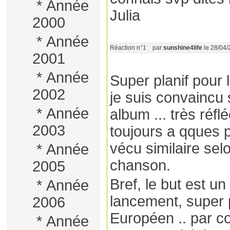
*
Année
Julia
2000
*
Année
Réaction n°1
par
sunshine4life
le 28/04
2001
*
Année
Super planif pour 
2002
je suis convaincu
*
Année
album ... très réf
2003
toujours a qques 
vécu similaire selo
*
Année
chanson.
2005
Bref, le but est u
*
Année
lancement, super 
2006
Européen .. par co
*
Année