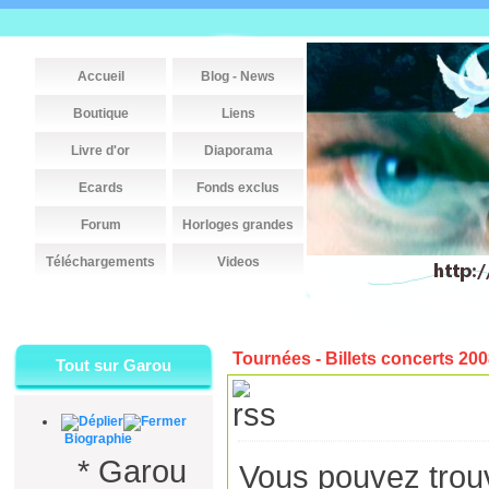
Accueil
Blog - News
Boutique
Liens
Livre d'or
Diaporama
Ecards
Fonds exclus
Forum
Horloges grandes
Téléchargements
Videos
Tournées - Billets concerts 20
Tout sur Garou
Biographie
*
Garou
Vous pouvez trouve