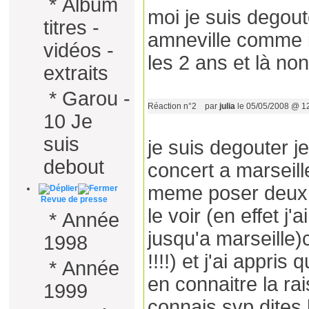
*
Album
moi je suis degoute
titres -
amneville comme il 
vidéos -
les 2 ans et là no
extraits
*
Garou -
Réaction n°2
par
julia
le 05/05/2008 @ 1
10 Je
suis
je suis degouter j
debout
concert a marseille
meme poser deux j
Revue de presse
le voir (en effet j'
*
Année
jusqu'a marseille)c
1998
!!!!) et j'ai appris
*
Année
en connaitre la rai
1999
connais svp dites