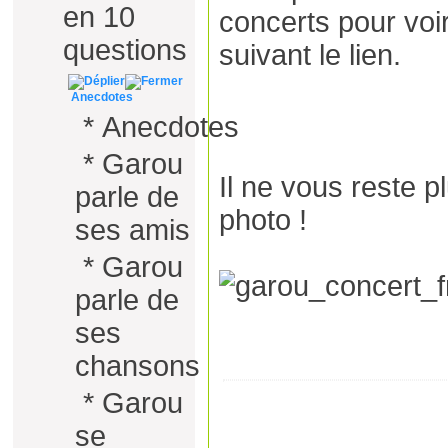
en 10
concerts pour voi
questions
suivant le lien.
Anecdotes
*
Anecdotes
*
Garou
Il ne vous reste pl
parle de
photo !
ses amis
*
Garou
parle de
ses
chansons
*
Garou
se