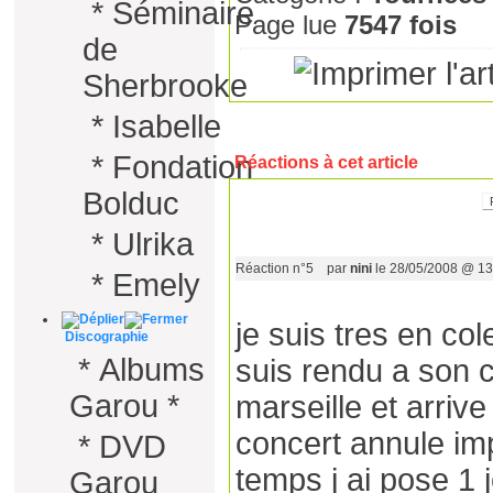
*
Séminaire
Page lue
7547 fois
de
Sherbrooke
*
Isabelle
*
Fondation
Réactions à cet article
Bolduc
*
Ulrika
Réaction n°5
par
nini
le 28/05/2008 @ 13
*
Emely
je suis tres en co
Discographie
*
Albums
suis rendu a son c
Garou *
marseille et arrive 
concert annule imp
*
DVD
temps j ai pose 1 jo
Garou