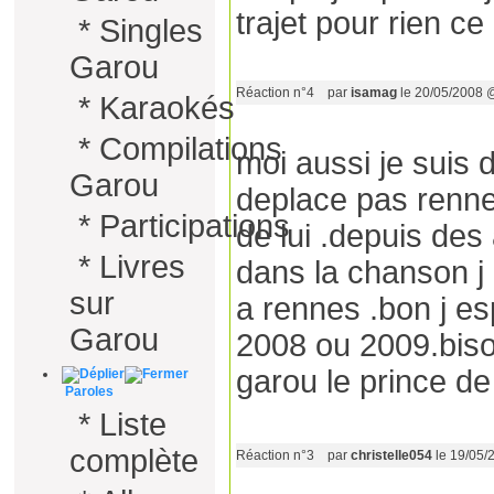
trajet pour rien c
*
Singles
Garou
Réaction n°4
par
isamag
le 20/05/2008 
*
Karaokés
*
Compilations
moi aussi je suis
Garou
deplace pas renne
*
Participations
de lui .depuis de
*
Livres
dans la chanson j 
sur
a rennes .bon j es
Garou
2008 ou 2009.biso
garou le prince d
Paroles
*
Liste
complète
Réaction n°3
par
christelle054
le 19/05/