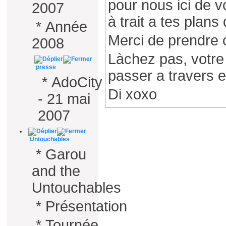
pour nous ici de v
2007
à trait a tes plans
*
Année
Merci de prendre c
2008
Làchez pas, votre
presse
passer a travers et
*
AdoCity
Di xoxo
- 21 mai
2007
Untouchables
*
Garou
and the
Untouchables
*
Présentation
*
Tournée